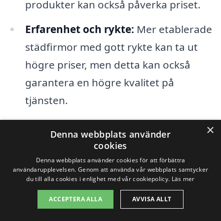
produkter kan också påverka priset.
Erfarenhet och rykte:
Mer etablerade
städfirmor med gott rykte kan ta ut
högre priser, men detta kan också
garantera en högre kvalitet på
tjänsten.
×
Genom att överväga ovanstående
Denna webbplats använder
cookies
faktorer kan du bättre uppskatta
Denna webbplats använder cookies för att förbättra
kostnaden för hemstädning i Hakkas och
användarupplevelsen. Genom att använda vår webbplats samtycker
du till alla cookies i enlighet med vår cookiepolicy.
Läs mer
hitta en städfirma som uppfyller dina
ACCEPTERA ALLA
AVVISA ALLT
behov och budget. Det kan också vara
fördelaktigt att jämföra priser och