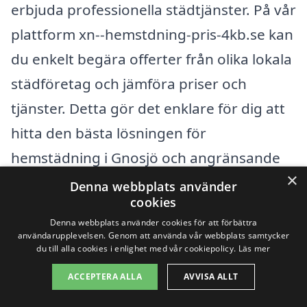
erbjuda professionella städtjänster. På vår
plattform xn--hemstdning-pris-4kb.se kan
du enkelt begära offerter från olika lokala
städföretag och jämföra priser och
tjänster. Detta gör det enklare för dig att
hitta den bästa lösningen för
hemstädning i Gnosjö och angränsande
×
områden.
Denna webbplats använder
cookies
Några av städerna i närheten av Gnosjö
Denna webbplats använder cookies för att förbättra
användarupplevelsen. Genom att använda vår webbplats samtycker
där du kan hitta städservice inkluderar:
du till alla cookies i enlighet med vår cookiepolicy.
Läs mer
ACCEPTERA ALLA
AVVISA ALLT
Värnamo