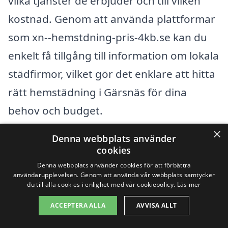
vilka tjänster de erbjuder och till vilken
kostnad. Genom att använda plattformar
som xn--hemstdning-pris-4kb.se kan du
enkelt få tillgång till information om lokala
städfirmor, vilket gör det enklare att hitta
rätt hemstädning i Gärsnäs för dina
behov och budget.
×
Denna webbplats använder
Få 3 erbjudanden, gratis och utan
cookies
förpliktelser
Denna webbplats använder cookies för att förbättra
användarupplevelsen. Genom att använda vår webbplats samtycker
du till alla cookies i enlighet med vår cookiepolicy.
Läs mer
ACCEPTERA ALLA
AVVISA ALLT
Sök efter en