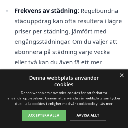
Frekvens av städning:
Regelbundna
städuppdrag kan ofta resultera i lägre
priser per städning, jämfört med
engångsstädningar. Om du väljer att
abonnera på städning varje vecka
eller två kan du även få ett mer
fördelaktigt pris.
×
Denna webbplats använder
cookies
Städmaterial och utrustning:
Om
Denna webbplats använder cookies för att förbättra
städfirman använder sig av
användarupplevelsen. Genom att använda vår webbplats samtycker
du till alla cookies i enlighet med vår cookiepolicy.
Läs mer
miljövänliga produkter eller särskild
ACCEPTERA ALLA
AVVISA ALLT
utrustning, kan detta också påverka
priset. Det är alltid bra att fråga vilka