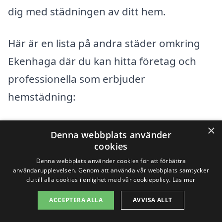
dig med städningen av ditt hem.
Här är en lista på andra städer omkring
Ekenhaga där du kan hitta företag och
professionella som erbjuder
hemstädning:
Värnamo
×
Denna webbplats använder
cookies
Borgholm
Denna webbplats använder cookies för att förbättra
användarupplevelsen. Genom att använda vår webbplats samtycker
Hillerstorp
du till alla cookies i enlighet med vår cookiepolicy.
Läs mer
Forsheda
ACCEPTERA ALLA
AVVISA ALLT