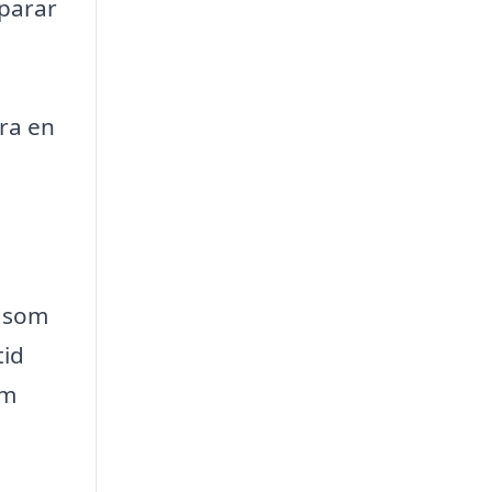
sparar
ara en
r som
tid
om