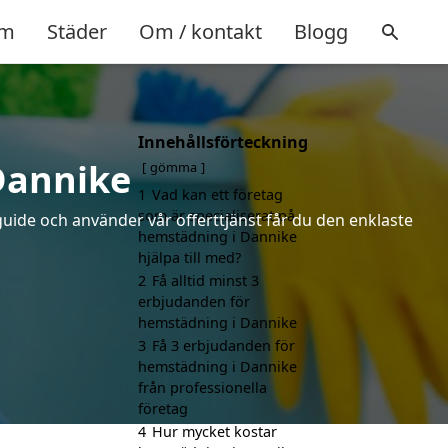
m
Städer
Om / kontakt
Blogg
Innehållsförteckning
Dannike
gömma
1
Vad kan ett företag
som är specialiserat på
uide och använder vår offerttjänst får du den enklaste
hemstädning i Dannike
hjälpa till med?
2
Få alltid minst 3
erbjudanden för
hemstädning i Dannike
3
Få 3 erbjudanden för
hemstädning i Dannike
från professionella
företag
4
Hur mycket kostar