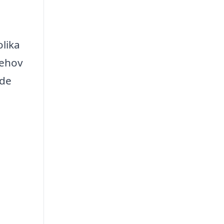
lika
behov
 de