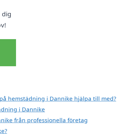
 dig
ov!
 på hemstädning i Dannike hjälpa till med?
ädning i Dannike
ike från professionella företag
ke?