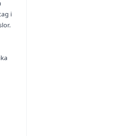
n
tag i
lor.
ika