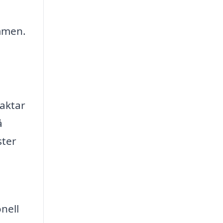
mmen.
taktar
å
ster
nell