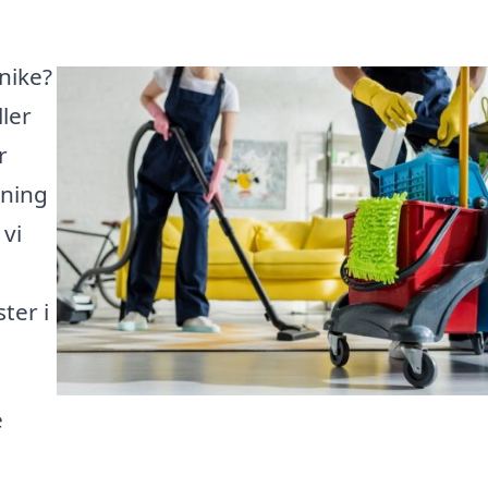
nike?
ler
r
dning
 vi
ter i
e