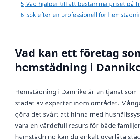
5
Vad hjälper till att bestämma priset på
6
Sök efter en professionell för hemstädn
Vad kan ett företag som
hemstädning i Dannike 
Hemstädning i Dannike är en tjänst som e
städat av experter inom området. Många 
göra det svårt att hinna med hushållssys
vara en värdefull resurs för både familjer
hemstädning kan du enkelt överlåta städ