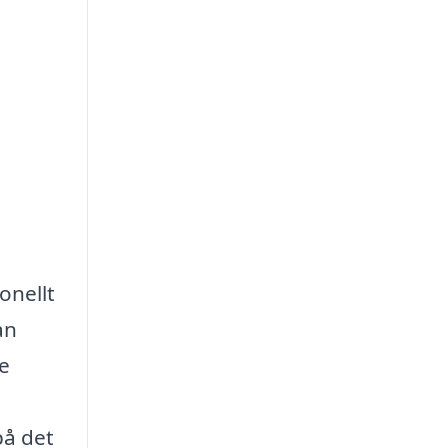
onellt
an
ce
på det