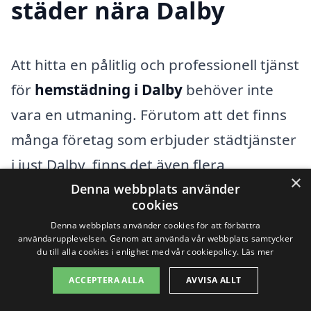
städer nära Dalby
Att hitta en pålitlig och professionell tjänst
för
hemstädning i Dalby
behöver inte
vara en utmaning. Förutom att det finns
många företag som erbjuder städtjänster
i just Dalby, finns det även flera
×
omkringliggande städer där man kan få
Denna webbplats använder
cookies
kvalitativ hjälp med städning. Det kan
Denna webbplats använder cookies för att förbättra
vara bra att överväga dessa alternativ för
användarupplevelsen. Genom att använda vår webbplats samtycker
du till alla cookies i enlighet med vår cookiepolicy.
Läs mer
att få det bästa erbjudandet och den
ACCEPTERA ALLA
AVVISA ALLT
service som passar just dina behov.