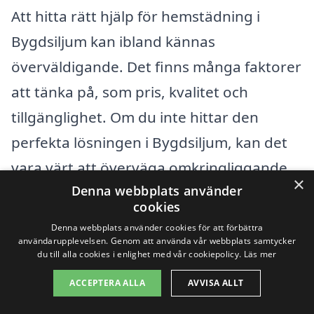
Att hitta rätt hjälp för hemstädning i
Bygdsiljum kan ibland kännas
överväldigande. Det finns många faktorer
att tänka på, som pris, kvalitet och
tillgänglighet. Om du inte hittar den
perfekta lösningen i Bygdsiljum, kan det
vara värt att överväga omkringliggande
×
Denna webbplats använder
städer. Genom vår plattform, xn--
cookies
hemstdning-pris-4kb.se, kan du enkelt
Denna webbplats använder cookies för att förbättra
jämföra olika företag och få offert på
användarupplevelsen. Genom att använda vår webbplats samtycker
du till alla cookies i enlighet med vår cookiepolicy.
Läs mer
hemstädning från professionella i ditt
ACCEPTERA ALLA
AVVISA ALLT
närområde.