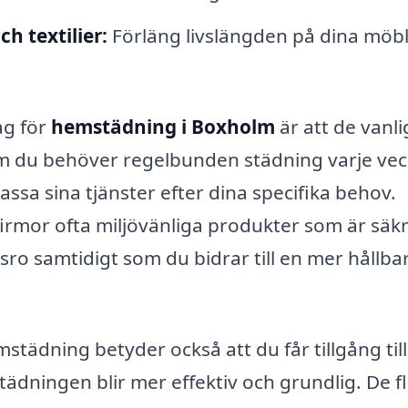
h textilier:
Förläng livslängden på dina möb
ag för
hemstädning i Boxholm
är att de vanli
om du behöver regelbunden städning varje ve
ssa sina tjänster efter dina specifika behov.
rmor ofta miljövänliga produkter som är säkr
esro samtidigt som du bidrar till en mer hållba
emstädning betyder också att du får tillgång till
dningen blir mer effektiv och grundlig. De f