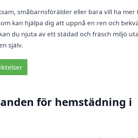
m, småbarnsförälder eller bara vill ha mer ti
ma som kan hjälpa dig att uppnå en ren och bek
n du njuta av ett städad och fräsch miljö uta
n själv.
iktelser
udanden för hemstädning i