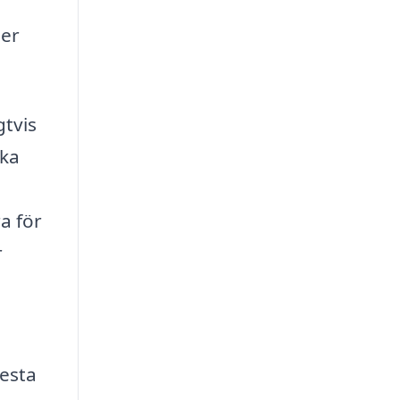
ler
gtvis
cka
a för
r
lesta