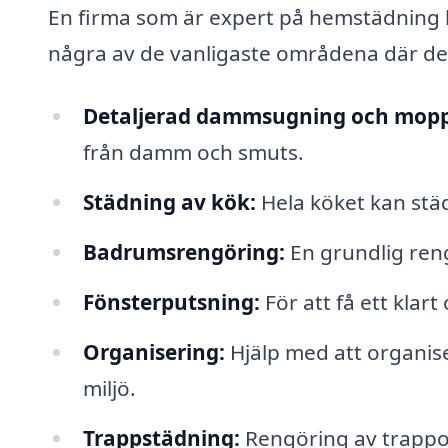
En firma som är expert på hemstädning ka
några av de vanligaste områdena där de 
Detaljerad dammsugning och mopp
från damm och smuts.
Städning av kök:
Hela köket kan städ
Badrumsrengöring:
En grundlig reng
Fönsterputsning:
För att få ett klar
Organisering:
Hjälp med att organis
miljö.
Trappstädning:
Rengöring av trappor