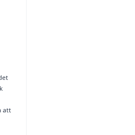
det
k
 att