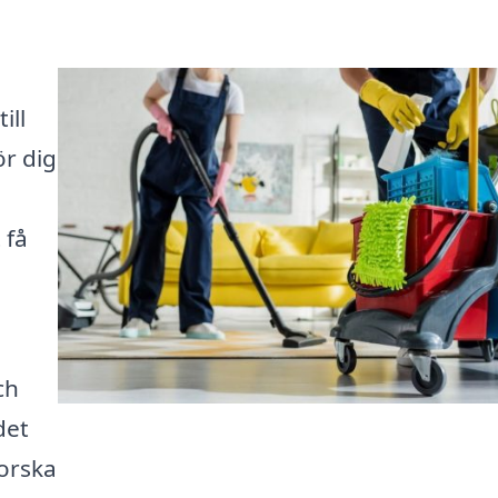
ill
ör dig
 få
ch
det
forska