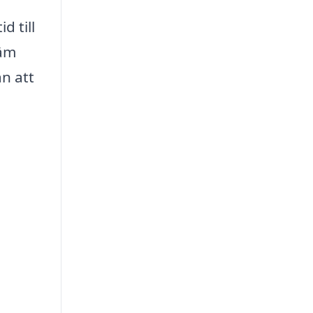
d till
väm
n att