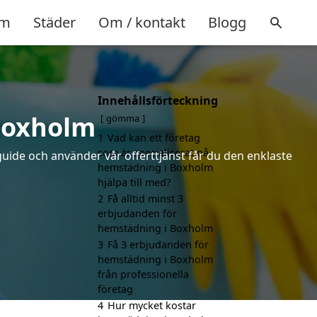
m
Städer
Om / kontakt
Blogg
Innehållsförteckning
Boxholm
gömma
1
Vad kan ett företag
som är specialiserat på
uide och använder vår offerttjänst får du den enklaste
hemstädning i Boxholm
hjälpa till med?
2
Få alltid minst 3
erbjudanden för
hemstädning i Boxholm
3
Få 3 erbjudanden för
hemstädning i Boxholm
från professionella
företag
4
Hur mycket kostar