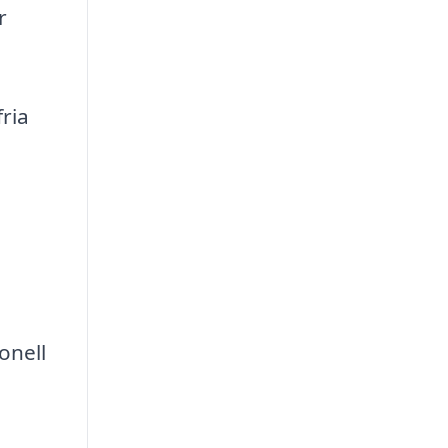
r
ria
onell