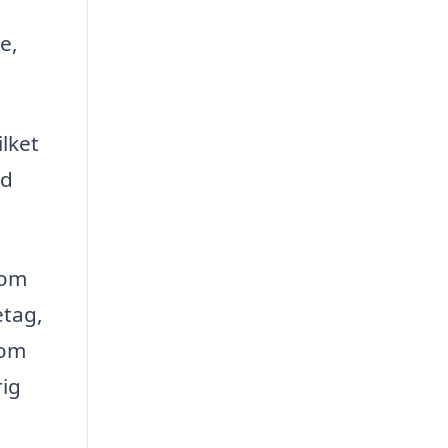
e,
lket
ad
som
etag,
som
rig