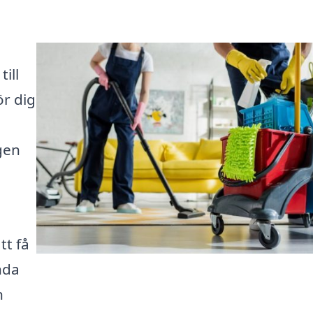
ill
ör dig
ngen
tt få
nda
n