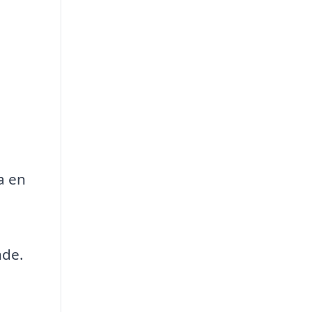
a en
nde.