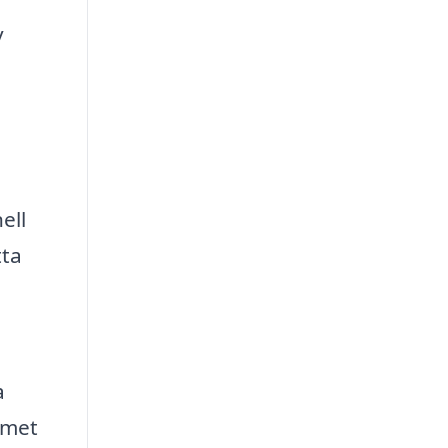
v
ell
tta
a
mmet