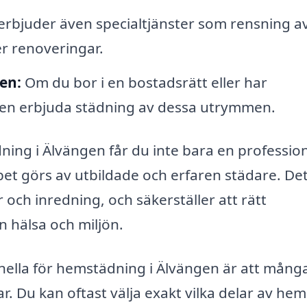
rbjuder även specialtjänster som rensning a
er renoveringar.
en:
Om du bor i en bostadsrätt eller har
en erbjuda städning av dessa utrymmen.
ning i Älvängen får du inte bara en profession
bet görs av utbildade och erfaren städare. De
och inredning, och säkerställer att rätt
 hälsa och miljön.
onella för hemstädning i Älvängen är att mång
. Du kan oftast välja exakt vilka delar av he