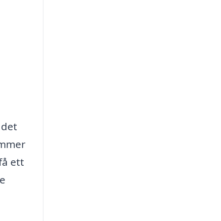
 det
kommer
få ett
de