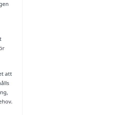
igen
t
ör
t att
ålls
ing,
behov.