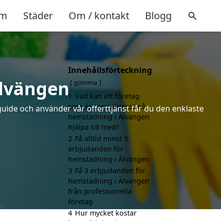
m
Städer
Om / kontakt
Blogg
Innehållsförteckning
Älvängen
gömma
1
Vad kan ett företag
som är specialiserat på
uide och använder vår offerttjänst får du den enklaste
hemstädning i Älvängen
hjälpa till med?
2
Få alltid minst 3
erbjudanden för
hemstädning i Älvängen
3
Få 3 erbjudanden för
hemstädning i Älvängen
från professionella
företag
4
Hur mycket kostar