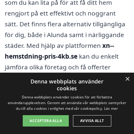
som du kan lita på för att få ditt hem
rengjort på ett effektivt och noggrant
sätt. Det finns flera alternativ tillgängliga
för dig, både i Alunda samt i närliggande
städer. Med hjälp av plattformen
xn--
hemstdning-pris-4kb.se
kan du enkelt
jämföra olika företag och få offerter
baserade på dina specifika behov.
×
Denna webbplats använder
cookies
Att anlita en professionell för
Denna webbplats använder cookies för att förbättra
användarupplevelsen. Genom att använda vår webbplats samtycker
hemstädning kan spara dig både tid och
du till alla cookies i enlighet med vår cookiepolicy.
Läs mer
energi. Här är några fördelar med att
ACCEPTERA ALLA
AVVISA ALLT
hyra in experter: